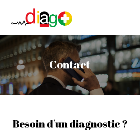
L’entreprise
C
o
n
t
a
c
t
Etudes de sol
Immobiliers
Professionnels
Notre Agence
Contact
Besoin d'un diagnostic ?