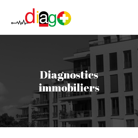
L’entreprise
Etudes de sol
Diagnostics
Immobiliers
immobiliers
Professionnels
Notre Agence
Contact